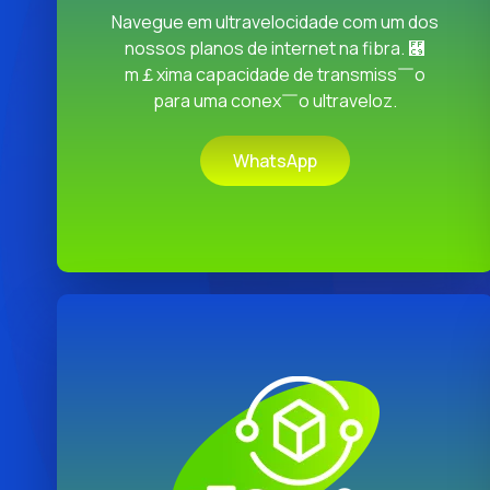
Navegue em ultravelocidade com um dos
nossos planos de internet na fibra. ￉
m￡xima capacidade de transmiss￣o
para uma conex￣o ultraveloz.
WhatsApp