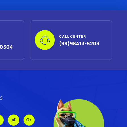
CALL CENTER
O
(99)98413-5203
-0504
S