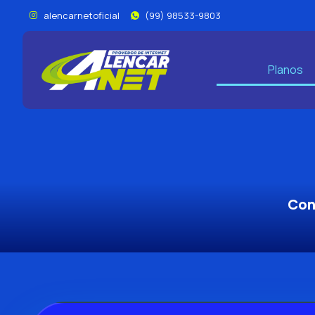
alencarnetoficial
(99) 98533-9803
Planos
Con