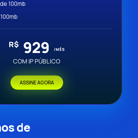
 de 100mb
 100mb
929
R$
/MÊS
COM IP PÚBLICO
ASSINE AGORA
nos de