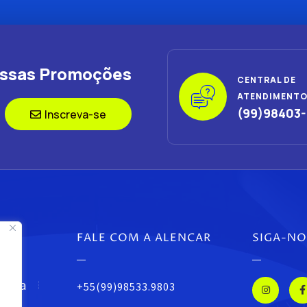
ossas Promoções
CENTRAL DE
ATENDIMENT
(99)98403
Inscreva-se
FALE COM A ALENCAR
SIGA-NO
tura
+55(99)98533.9803