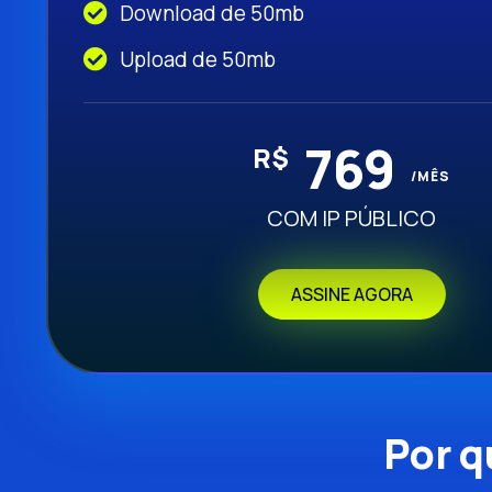
Download de 50mb
Upload de 50mb
769
R$
/MÊS
COM IP PÚBLICO
ASSINE AGORA
Por q